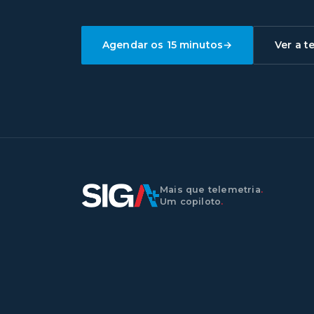
Agendar os 15 minutos
→
Ver a t
Mais que telemetria
.
Um copiloto
.