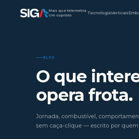
Mais que telemetria
.
Tecnologia
Verticais
Emba
Um copiloto
.
BLOG
O que inter
opera frota.
Jornada, combustível, comportamento 
sem caça-clique — escrito por quem 