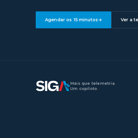
Agendar os 15 minutos
→
Ver a t
Mais que telemetria
.
Um copiloto
.