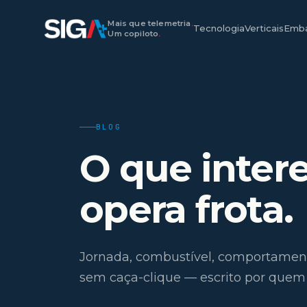
Mais que telemetria
.
Tecnologia
Verticais
Emba
Um copiloto
.
BLOG
O que inter
opera frota.
Jornada, combustível, comportamento 
sem caça-clique — escrito por quem 